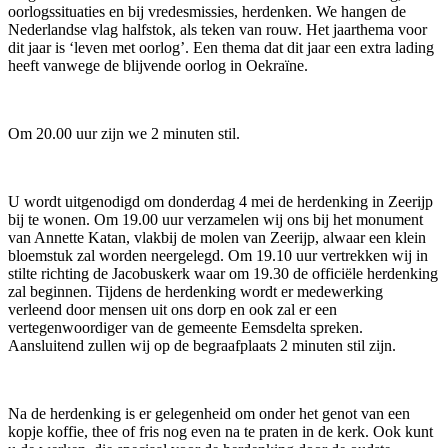
oorlogssituaties en bij vredesmissies, herdenken. We hangen de
Nederlandse vlag halfstok, als teken van rouw. Het jaarthema voor
dit jaar is ‘leven met oorlog’. Een thema dat dit jaar een extra lading
heeft vanwege de blijvende oorlog in Oekraïne.
Om 20.00 uur zijn we 2 minuten stil.
U wordt uitgenodigd om donderdag 4 mei de herdenking in Zeerijp
bij te wonen. Om 19.00 uur verzamelen wij ons bij het monument
van Annette Katan, vlakbij de molen van Zeerijp, alwaar een klein
bloemstuk zal worden neergelegd. Om 19.10 uur vertrekken wij in
stilte richting de Jacobuskerk waar om 19.30 de officiële herdenking
zal beginnen. Tijdens de herdenking wordt er medewerking
verleend door mensen uit ons dorp en ook zal er een
vertegenwoordiger van de gemeente Eemsdelta spreken.
Aansluitend zullen wij op de begraafplaats 2 minuten stil zijn.
Na de herdenking is er gelegenheid om onder het genot van een
kopje koffie, thee of fris nog even na te praten in de kerk. Ook kunt