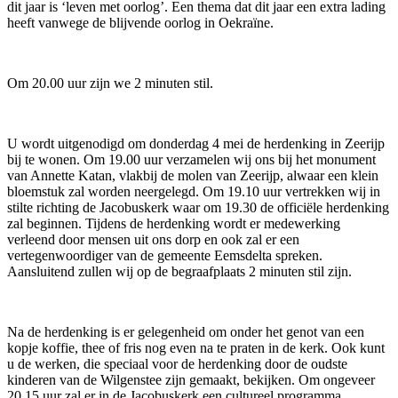
dit jaar is ‘leven met oorlog’. Een thema dat dit jaar een extra lading
heeft vanwege de blijvende oorlog in Oekraïne.
Om 20.00 uur zijn we 2 minuten stil.
U wordt uitgenodigd om donderdag 4 mei de herdenking in Zeerijp
bij te wonen. Om 19.00 uur verzamelen wij ons bij het monument
van Annette Katan, vlakbij de molen van Zeerijp, alwaar een klein
bloemstuk zal worden neergelegd. Om 19.10 uur vertrekken wij in
stilte richting de Jacobuskerk waar om 19.30 de officiële herdenking
zal beginnen. Tijdens de herdenking wordt er medewerking
verleend door mensen uit ons dorp en ook zal er een
vertegenwoordiger van de gemeente Eemsdelta spreken.
Aansluitend zullen wij op de begraafplaats 2 minuten stil zijn.
Na de herdenking is er gelegenheid om onder het genot van een
kopje koffie, thee of fris nog even na te praten in de kerk. Ook kunt
u de werken, die speciaal voor de herdenking door de oudste
kinderen van de Wilgenstee zijn gemaakt, bekijken. Om ongeveer
20.15 uur zal er in de Jacobuskerk een cultureel programma