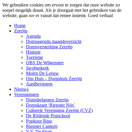
We gebruiken cookies om ervoor te zorgen dat onze website zo
soepel mogelijk draait. Als je doorgaat met het gebruiken van de
website, gaan we er vanuit dat ermee instemt.
Goed verhaal
Home
Zeerijp
Agenda
Dorpsagenda maandoverzicht
Dorpsversterking Zeerijp
Historie
Toerisme
OBS De Wilgenstee
Jacobuskerk
Molen De Leeuw
Ons Huis – Dorpshuis Zeerijp
Aardbevingen
Nieuws
Verenigingen
Dorpsbelangen Zeerijp
Dorpskrant ‘Riepster Nijs’
Culturele Vereniging Zeerijp (CVZ)
De Rijdende Popschool
Popkoor Ripa
Riepster Cantorij
V.V. De Fivel