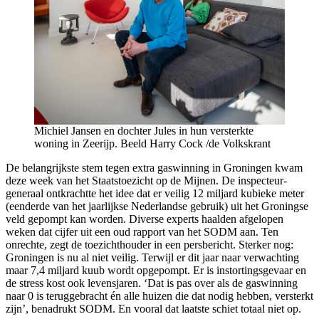
Michiel Jansen en dochter Jules in hun versterkte
woning in Zeerijp. Beeld Harry Cock /de Volkskrant
De belangrijkste stem tegen extra gaswinning in Groningen kwam
deze week van het Staatstoezicht op de Mijnen. De inspecteur-
generaal ontkrachtte het idee dat er veilig 12 miljard kubieke meter
(eenderde van het jaarlijkse Nederlandse gebruik) uit het Groningse
veld gepompt kan worden. Diverse experts haalden afgelopen
weken dat cijfer uit een oud rapport van het SODM aan. Ten
onrechte, zegt de toezichthouder in een persbericht. Sterker nog:
Groningen is nu al niet veilig. Terwijl er dit jaar naar verwachting
maar 7,4 miljard kuub wordt opgepompt. Er is instortingsgevaar en
de stress kost ook levensjaren. ‘Dat is pas over als de gaswinning
naar 0 is teruggebracht én alle huizen die dat nodig hebben, versterkt
zijn’, benadrukt SODM. En vooral dat laatste schiet totaal niet op.