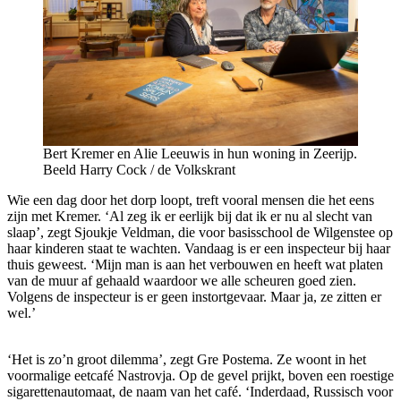
Bert Kremer en Alie Leeuwis in hun woning in Zeerijp.
Beeld Harry Cock / de Volkskrant
Wie een dag door het dorp loopt, treft vooral mensen die het eens
zijn met Kremer. ‘Al zeg ik er eerlijk bij dat ik er nu al slecht van
slaap’, zegt Sjoukje Veldman, die voor basisschool de Wilgenstee op
haar kinderen staat te wachten. Vandaag is er een inspecteur bij haar
thuis geweest. ‘Mijn man is aan het verbouwen en heeft wat platen
van de muur af gehaald waardoor we alle scheuren goed zien.
Volgens de inspecteur is er geen instortgevaar. Maar ja, ze zitten er
wel.’
‘Het is zo’n groot dilemma’, zegt Gre Postema. Ze woont in het
voormalige eetcafé Nastrovja. Op de gevel prijkt, boven een roestige
sigarettenautomaat, de naam van het café. ‘Inderdaad, Russisch voor