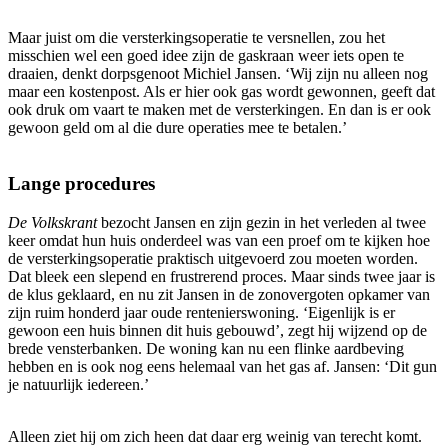
Maar juist om die versterkingsoperatie te versnellen, zou het
misschien wel een goed idee zijn de gaskraan weer iets open te
draaien, denkt dorpsgenoot Michiel Jansen. ‘Wij zijn nu alleen nog
maar een kostenpost. Als er hier ook gas wordt gewonnen, geeft dat
ook druk om vaart te maken met de versterkingen. En dan is er ook
gewoon geld om al die dure operaties mee te betalen.’
Lange procedures
De Volkskrant
bezocht Jansen en zijn gezin in het verleden al twee
keer omdat hun huis onderdeel was van een proef om te kijken hoe
de versterkingsoperatie praktisch uitgevoerd zou moeten worden.
Dat bleek een slepend en frustrerend proces. Maar sinds twee jaar is
de klus geklaard, en nu zit Jansen in de zonovergoten opkamer van
zijn ruim honderd jaar oude rentenierswoning. ‘Eigenlijk is er
gewoon een huis binnen dit huis gebouwd’, zegt hij wijzend op de
brede vensterbanken. De woning kan nu een flinke aardbeving
hebben en is ook nog eens helemaal van het gas af. Jansen: ‘Dit gun
je natuurlijk iedereen.’
Alleen ziet hij om zich heen dat daar erg weinig van terecht komt.