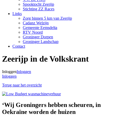
Spooktocht Zeerijp
Stichting ZZ Races
Links
Zorg binnen 5 km van Zeerijp
Cadanz Welzijn
Gemeente Eemsdelta
RTV Noord
Groninger Dorpen
Groninger Landschap
Contact
Zeerijp in de Volkskrant
Inloggen
Inloggen
Inloggen
Terug naar het overzicht
‘Wij Groningers hebben scheuren, in
Oekraïne worden de huizen