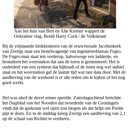
Aan het huis van Bert en Alie Kremer wappert de
Oekraïnse vlag. Beeld Harry Cock / de Volkskrant
Bij de vrijstaande klokkentoren van de eeuwenoude Jacobuskerk
van Zeerijp staat een bestelwagentje van ingenieursbureau Fugro.
De Fugro-man staat iets verderop, halverwege een laddertje, en
bestudeert het weerstation dat aan de toren is gemonteerd. Het is
onderdeel van een systeem dat bijhoudt of de toren nog wel stabiel
staat en het weerstation gaf de laatste tijd wat rare data door. Met de
aardbeving van dit weekend is er alle reden om te kijken of het nog
goed werkt.
Het was alsof de duvel ermee speelde. Zaterdagochtend berichtte
het
Dagblad van het Noorden
dat tweederde van de Groningers
vindt dat de gaskraan wel open zou mogen als dat helpt om Poetin
pijn te doen. En in de middag kreeg Zeerijp een aardbeving van 2,1
op de schaal van Richter te verduren.