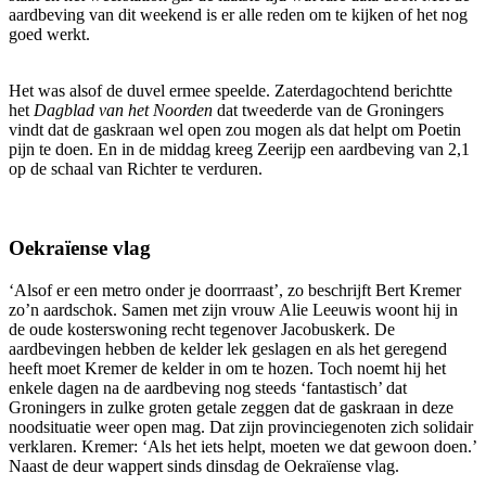
aardbeving van dit weekend is er alle reden om te kijken of het nog
goed werkt.
Het was alsof de duvel ermee speelde. Zaterdagochtend berichtte
het
Dagblad van het Noorden
dat tweederde van de Groningers
vindt dat de gaskraan wel open zou mogen als dat helpt om Poetin
pijn te doen. En in de middag kreeg Zeerijp een aardbeving van 2,1
op de schaal van Richter te verduren.
Oekraïense vlag
‘Alsof er een metro onder je doorrraast’, zo beschrijft Bert Kremer
zo’n aardschok. Samen met zijn vrouw Alie Leeuwis woont hij in
de oude kosterswoning recht tegenover Jacobuskerk. De
aardbevingen hebben de kelder lek geslagen en als het geregend
heeft moet Kremer de kelder in om te hozen. Toch noemt hij het
enkele dagen na de aardbeving nog steeds ‘fantastisch’ dat
Groningers in zulke groten getale zeggen dat de gaskraan in deze
noodsituatie weer open mag. Dat zijn provinciegenoten zich solidair
verklaren. Kremer: ‘Als het iets helpt, moeten we dat gewoon doen.’
Naast de deur wappert sinds dinsdag de Oekraïense vlag.