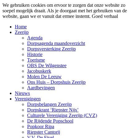
We gebruiken cookies om ervoor te zorgen dat onze website zo
soepel mogelijk draait. Als je doorgaat met het gebruiken van de
website, gaan we er vanuit dat ermee instemt.
Goed verhaal
Home
Zeerijp
Agenda
Dorpsagenda maandoverzicht
Dorpsversterking Zeerijp
Historie
Toerisme
OBS De Wilgenstee
Jacobuskerk
Molen De Leeuw
Ons Huis – Dorpshuis Zeerijp
Aardbevingen
Nieuws
Verenigingen
Dorpsbelangen Zeerijp
Dorpskrant ‘Riepster Nijs’
Culturele Vereniging Zeerijp (CVZ)
De Rijdende Popschool
Popkoor Ripa
Riepster Cantorij
V.V. De Fivel