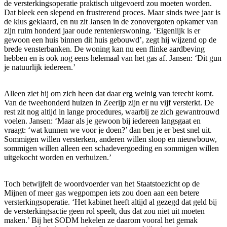
de versterkingsoperatie praktisch uitgevoerd zou moeten worden.
Dat bleek een slepend en frustrerend proces. Maar sinds twee jaar is
de klus geklaard, en nu zit Jansen in de zonovergoten opkamer van
zijn ruim honderd jaar oude rentenierswoning. ‘Eigenlijk is er
gewoon een huis binnen dit huis gebouwd’, zegt hij wijzend op de
brede vensterbanken. De woning kan nu een flinke aardbeving
hebben en is ook nog eens helemaal van het gas af. Jansen: ‘Dit gun
je natuurlijk iedereen.’
Alleen ziet hij om zich heen dat daar erg weinig van terecht komt.
Van de tweehonderd huizen in Zeerijp zijn er nu vijf versterkt. De
rest zit nog altijd in lange procedures, waarbij ze zich gewantrouwd
voelen. Jansen: ‘Maar als je gewoon bij iedereen langsgaat en
vraagt: ‘wat kunnen we voor je doen?’ dan ben je er best snel uit.
Sommigen willen versterken, anderen willen sloop en nieuwbouw,
sommigen willen alleen een schadevergoeding en sommigen willen
uitgekocht worden en verhuizen.’
Toch betwijfelt de woordvoerder van het Staatstoezicht op de
Mijnen of meer gas wegpompen iets zou doen aan een betere
versterkingsoperatie. ‘Het kabinet heeft altijd al gezegd dat geld bij
de versterkingsactie geen rol speelt, dus dat zou niet uit moeten
maken.’ Bij het SODM hekelen ze daarom vooral het gemak