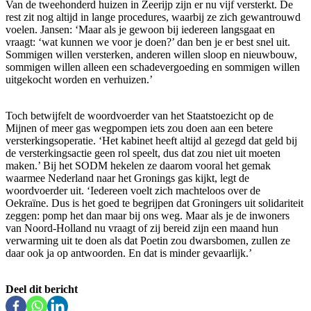
Van de tweehonderd huizen in Zeerijp zijn er nu vijf versterkt. De
rest zit nog altijd in lange procedures, waarbij ze zich gewantrouwd
voelen. Jansen: ‘Maar als je gewoon bij iedereen langsgaat en
vraagt: ‘wat kunnen we voor je doen?’ dan ben je er best snel uit.
Sommigen willen versterken, anderen willen sloop en nieuwbouw,
sommigen willen alleen een schadevergoeding en sommigen willen
uitgekocht worden en verhuizen.’
Toch betwijfelt de woordvoerder van het Staatstoezicht op de
Mijnen of meer gas wegpompen iets zou doen aan een betere
versterkingsoperatie. ‘Het kabinet heeft altijd al gezegd dat geld bij
de versterkingsactie geen rol speelt, dus dat zou niet uit moeten
maken.’ Bij het SODM hekelen ze daarom vooral het gemak
waarmee Nederland naar het Gronings gas kijkt, legt de
woordvoerder uit. ‘Iedereen voelt zich machteloos over de
Oekraïne. Dus is het goed te begrijpen dat Groningers uit solidariteit
zeggen: pomp het dan maar bij ons weg. Maar als je de inwoners
van Noord-Holland nu vraagt of zij bereid zijn een maand hun
verwarming uit te doen als dat Poetin zou dwarsbomen, zullen ze
daar ook ja op antwoorden. En dat is minder gevaarlijk.’
Deel dit bericht