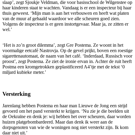
slaap’, zegt Sjoukje Veldman, die voor basisschool de Wilgenstee op
haar kinderen staat te wachten. Vandaag is er een inspecteur bij haar
thuis geweest. ‘Mijn man is aan het verbouwen en heeft wat platen
van de muur af gehaald waardoor we alle scheuren goed zien.
Volgens de inspecteur is er geen instortgevaar. Maar ja, ze zitten er
wel.’
‘Het is zo’n groot dilemma’, zegt Gre Postema. Ze woont in het
voormalige eetcafé Nastrovja. Op de gevel prijkt, boven een roestige
sigarettenautomaat, de naam van het café. ‘Inderdaad, Russisch voor
proost’, zegt Postema. Ze ziet de ironie ervan in. Achter de ruit heeft
Postma een kromgetrokken geplastificeerd A4’tje met de tekst ‘0
miljard kubieke meter.’
Versterking
Jarenlang hebben Postema en haar man Lieuwe de Jong een strijd
gevoerd om het pand versterkt te krijgen. ‘Nu zie je die beelden uit
de Oekraïne en denk je: wij hebben het over scheuren, daar worden
huizen platgebombardeerd. Maar dan denk ik weer aan de
dorpsgenoten van wie de woningen nog niet versterkt zijn. Ik kom
daar niet uit.’