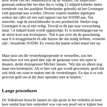
deze week van het Staatstoezicht op de Mijnen. De inspecteur-
generaal ontkrachtte het idee dat er veilig 12 miljard kubieke meter
(eenderde van het jaarlijkse Nederlandse gebruik) uit het Groningse
veld gepompt kan worden. Diverse experts haalden afgelopen
weken dat cijfer uit een oud rapport van het SODM aan. Ten
onrechte, zegt de toezichthouder in een persbericht. Sterker nog:
Groningen is nu al niet veilig. Terwijl er dit jaar naar verwachting
maar 7,4 miljard kuub wordt opgepompt. Er is instortingsgevaar en
de stress kost ook levensjaren. ‘Dat is pas over als de gaswinning
naar 0 is teruggebracht én alle huizen die dat nodig hebben, versterkt
zijn’, benadrukt SODM. En vooral dat laatste schiet totaal niet op.
Maar juist om die versterkingsoperatie te versnellen, zou het
misschien wel een goed idee zijn de gaskraan weer iets open te
draaien, denkt dorpsgenoot Michiel Jansen. ‘Wij zijn nu alleen nog
maar een kostenpost. Als er hier ook gas wordt gewonnen, geeft dat
ook druk om vaart te maken met de versterkingen. En dan is er ook
gewoon geld om al die dure operaties mee te betalen.’
Lange procedures
De Volkskrant
bezocht Jansen en zijn gezin in het verleden al twee
keer omdat hun huis onderdeel was van een proef om te kijken hoe